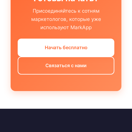
Присоединяйтесь к сотням
маркетологов, которые уже
используют MarkApp
Начать бесплатно
Связаться с нами